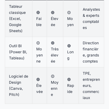
Tableur
Analystes
classique
🔴
🟢
🟡
& experts
(Excel,
Fai
Élev
Mo
comptabl
Google
ble
ée
yen
es
Sheets)
🟡
🟢
Direction
Outil BI
🔴
Mo
Très
financièr
(Power BI,
Lon
yen
élev
e, grands
Tableau)
g
ne
ée
comptes
TPE,
Logiciel de
🟡
🟢
🟢
entrepren
Design
Moy
Éle
Rap
eurs,
(Canva,
enn
vée
ide
commerc
Pitch)
e
iaux