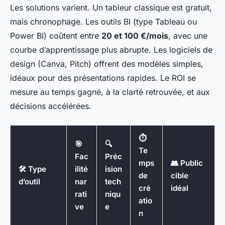
Les solutions varient. Un tableur classique est gratuit,
mais chronophage. Les outils BI (type Tableau ou
Power BI) coûtent entre
20 et 100 €/mois
, avec une
courbe d’apprentissage plus abrupte. Les logiciels de
design (Canva, Pitch) offrent des modèles simples,
idéaux pour des présentations rapides. Le ROI se
mesure au temps gagné, à la clarté retrouvée, et aux
décisions accélérées.
⏱️
🎯
🔍
Te
Fac
Préc
mps
👥 Public
🛠️ Type
ilité
ision
de
cible
d’outil
nar
tech
cré
idéal
rati
niqu
atio
ve
e
n